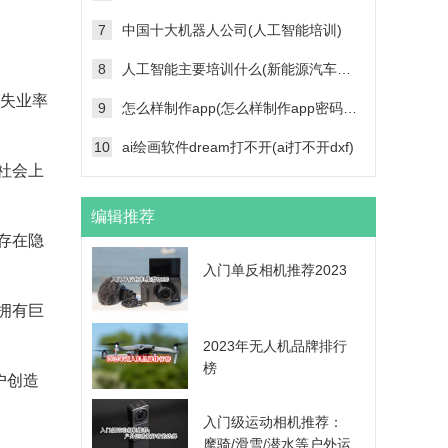
7
中国十大机器人公司(人工智能培训)
8
人工智能主要培训什么(新能源汽车维修技术培训学校)
国失业率
9
怎么样制作app(怎么样制作app密码帐号登录功能)
10
ai绘画软件dream打不开(ai打不开dxf)
社会上
编辑推荐
存在隐
入门单反相机推荐2023
拥有巨
2023年无人机品牌排行
榜
户创造
入门级运动相机推荐：
摩骑/滑雪/潜水等户外运